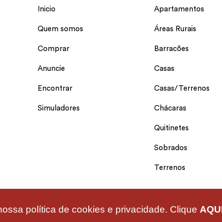
Inicio
Apartamentos
Quem somos
Áreas Rurais
Comprar
Barracões
Anuncie
Casas
Encontrar
Casas/Terrenos
Simuladores
Chácaras
Quitinetes
Sobrados
Terrenos
nossa política de cookies e privacidade. Clique
AQU
 13834 | Desenvolvido por Imonov & Si9sistemas