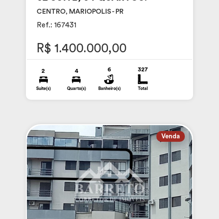
CENTRO, MARIOPOLIS - PR
Ref.: 167431
R$ 1.400.000,00
6
327
2
4
Suite(s)
Quarto(s)
Banheiro(s)
Total
Venda