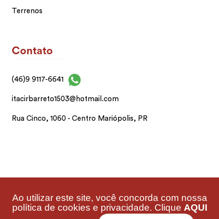
Terrenos
Contato
(46)9 9117-6641
itacirbarreto1503@hotmail.com
Rua Cinco, 1060 - Centro Mariópolis, PR
Ao utilizar este site, você concorda com nossa
Barreto Corretor de Imóveis 2026 | CRECI: F22772 -
política de cookies e privacidade. Clique
AQUI
CNAI 13834 | Desenvolvido por Imonov & Si9sistemas