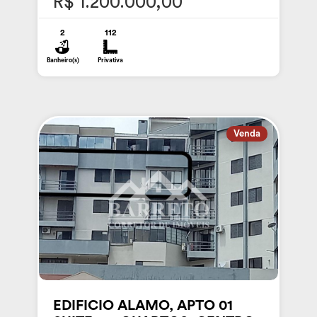
R$ 1.200.000,00
2
112
Banheiro(s)
Privativa
Venda
EDIFICIO ALAMO, APTO 01